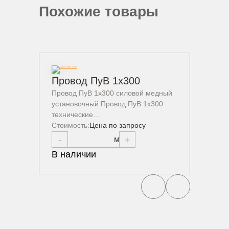
Похожие товары
Провод ПуВ 1х300
Пров
Провод ПуВ 1х300 силовой медный
Провод
установочный Провод ПуВ 1х300
устано
технические...
техниче
Стоимость:
Цена по запросу
Стоимо
-
+
-
В наличии
В нал