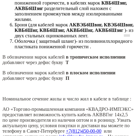
пониженной горючести, в кабелях марок
КВБбШзнг,
АКВБбШзнг
разделительный слой наложен с
заполнением промежутков между изолированными
жилами.
Броня (для кабелей марок
АКВЭБбШвнг, КВЭБбШвнг,
КВБбШнг, КВБбШзнг, АКВБбШнг, АКВБбШзнг
)- из
двух стальных оцинкованных лент.
Оболочка ( защитный шланг)- из поливинилхлоридного
пластиката пониженной горючести .
В обозначении марок кабелей
в тропическом исполнении
добавляют через дефис букву
Т
В обозначении марок кабелей
в плоском исполнении
добавляют через дефис букву
П
Номинальное сечение жилы и число жил в кабеле в таблице :
АО «Торгово-промышленная компания «КВАДРО-ИМПЭКС»
предоставляет возможность купить кабель АКВВГнг 14х2,5
по цене производителя из наличия оптом и в розницу. Узнать
актуальную цену, условия покупки и доставки вы можете по
телефону в Санкт-Петербурге
+7(812)450-00-00
или