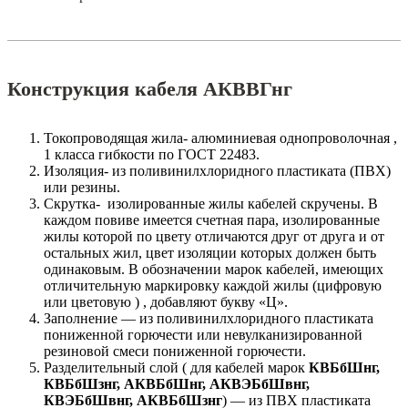
Конструкция кабеля АКВВГнг
Токопроводящая жила- алюминиевая однопроволочная ,
1 класса гибкости по ГОСТ 22483.
Изоляция- из поливинилхлоридного пластиката (ПВХ)
или резины.
Скрутка- изолированные жилы кабелей скручены. В
каждом повиве имеется счетная пара, изолированные
жилы которой по цвету отличаются друг от друга и от
остальных жил, цвет изоляции которых должен быть
одинаковым. В обозначении марок кабелей, имеющих
отличительную маркировку каждой жилы (цифровую
или цветовую ) , добавляют букву «Ц».
Заполнение — из поливинилхлоридного пластиката
пониженной горючести или невулканизированной
резиновой смеси пониженной горючести.
Разделительный слой ( для кабелей марок
КВБбШнг,
КВБбШзнг, АКВБбШнг, АКВЭБбШвнг,
КВЭБбШвнг, АКВБбШзнг
) — из ПВХ пластиката