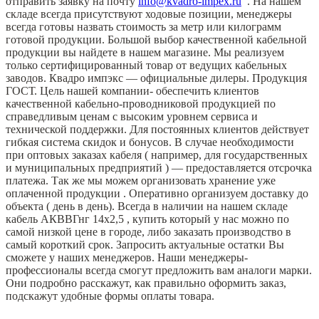
отправить заявку на почту
info@kvadro-impex.ru
. На нашем
складе всегда присутствуют ходовые позиции, менеджеры
всегда готовы назвать стоимость за метр или килограмм
готовой продукции. Большой выбор качественной кабельной
продукции вы найдете в нашем магазине. Мы реализуем
только сертифицированный товар от ведущих кабельных
заводов. Квадро импэкс — официальные дилеры. Продукция
ГОСТ. Цель нашей компании- обеспечить клиентов
качественной кабельно-проводниковой продукцией по
справедливым ценам с высоким уровнем сервиса и
технической поддержки. Для постоянных клиентов действует
гибкая система скидок и бонусов. В случае необходимости
при оптовых заказах кабеля ( например, для государственных
и муниципальных предприятий ) — предоставляется отсрочка
платежа. Так же мы можем организовать хранение уже
оплаченной продукции . Оперативно организуем доставку до
объекта ( день в день). Всегда в наличии на нашем складе
кабель АКВВГнг 14х2,5 , купить который у нас можно по
самой низкой цене в городе, либо заказать производство в
самый короткий срок. Запросить актуальные остатки Вы
сможете у наших менеджеров. Наши менеджеры-
профессионалы всегда смогут предложить вам аналоги марки.
Они подробно расскажут, как правильно оформить заказ,
подскажут удобные формы оплаты товара.