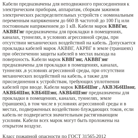
Кабели предназначены для неподвижного присоединения к
электрическим приборам, аппаратам, сборкам зажимов
электрических распределительных устройств с номинальным
переменным напряжением до 660 В частотой до 100 Гц или
постоянным напряжением до 1 кВ. Кабели марок
КВВГнг,
АКВВГнг
предназначены для прокладки в помещениях,
каналах, туннелях, в условиях агрессивной среды, при
отсутствии механических воздействий на кабель. Допускается
прокладка кабелей марок АКВВГ, АКРВГ в земле (траншеях)
при обеспечении защиты кабелей в местах выхода на
поверхность. Кабели марок
КВВГзнг, АКВВГзнг
предназначены для прокладки в помещениях, каналах,
туннелях ,в условиях агрессивной среды, при отсутствии
механических воздействий на кабель, а также для
присоединения к устройствам, требующих уплотнения
кабелей при вводе. Кабели марок
КВБбШнг , АКВЭБбШвнг,
АКВБбШнг, КВБбШзнг, АКВБбШзнг
предназначены для
прокладки в помещениях, каналах, туннелях, земле
(траншеях), в том числе в условиях агрессивной среды и в
местах, подверженных воздействию блуждающих токов, если
кабель не подвергается значительным растягивающим
усилиям. Кабели всех марок могут быть проложены на
открытом воздухе.
Класс пожарной опасности по ГОСТ 31565-2012