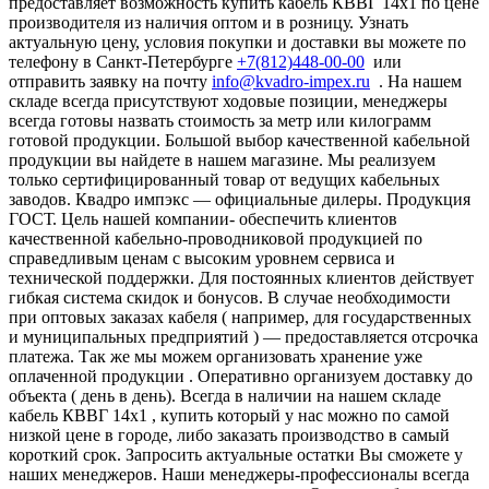
предоставляет возможность купить кабель КВВГ 14х1 по цене
производителя из наличия оптом и в розницу. Узнать
актуальную цену, условия покупки и доставки вы можете по
телефону в Санкт-Петербурге
+7(812)448-00-00
или
отправить заявку на почту
info@kvadro-impex.ru
. На нашем
складе всегда присутствуют ходовые позиции, менеджеры
всегда готовы назвать стоимость за метр или килограмм
готовой продукции. Большой выбор качественной кабельной
продукции вы найдете в нашем магазине. Мы реализуем
только сертифицированный товар от ведущих кабельных
заводов. Квадро импэкс — официальные дилеры. Продукция
ГОСТ. Цель нашей компании- обеспечить клиентов
качественной кабельно-проводниковой продукцией по
справедливым ценам с высоким уровнем сервиса и
технической поддержки. Для постоянных клиентов действует
гибкая система скидок и бонусов. В случае необходимости
при оптовых заказах кабеля ( например, для государственных
и муниципальных предприятий ) — предоставляется отсрочка
платежа. Так же мы можем организовать хранение уже
оплаченной продукции . Оперативно организуем доставку до
объекта ( день в день). Всегда в наличии на нашем складе
кабель КВВГ 14х1 , купить который у нас можно по самой
низкой цене в городе, либо заказать производство в самый
короткий срок. Запросить актуальные остатки Вы сможете у
наших менеджеров. Наши менеджеры-профессионалы всегда