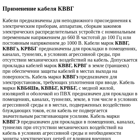
Применение кабеля КВВГ
Кабели предназначены для неподвижного присоединения к
электрическим приборам, аппаратам, сборкам зажимов
электрических распределительных устройств с номинальным
переменным напряжением до 660 В частотой до 100 Гц или
постоянным напряжением до 1000 В. Кабели марок
КВВГ,
КВВГз, КРВБГ
предназначены для прокладки в помещениях,
каналах, туннелях, в условиях агрессивной среды, при
отсутствии механических воздействий на кабель. Допускается
прокладка кабелей марок
КВВГ, КРВГ
в земле (траншеях)
при обеспечении защиты кабелей в местах выхода на
поверхность. Кабель марки
КВВГз
предназначен для
электроустановок, требующих уплотнения при вводе. Кабель
марки
КВБбШв, КВВБГ, КРВБГ,
с медной жилой,
изоляцией и оболочкой из ПВХ предназначен для прокладки в
помещениях, каналах, туннелях, земле, в том числе в условиях
агрессивной среды и в местах, подверженных воздействию
блуждающих токов, если кабель не подвергается
значительным растягивающим усилиям. Кабель марки
КВВГЭ
предназначен для прокладки в помещениях, каналах,
туннелях при отсутствии механических воздействий на
кабель в условиях агрессивной среды и необходимости
защиты электрических цепей от влияния внешних