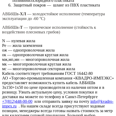
поливинилхлоридного пластиката
Защитный покров — шланг из ПВХ пластиката
АВБбШв
-ХЛ
— холодостойкое исполнение (температура
эксплуатации до -60 °С)
АВБбШв
-Т
— тропическое исполнение (стойкость к
воздействию плесневых грибов)
N — нулевая жила
Pe — жила заземления
ож — однопроволочная жила
ок — однопроволочная круглая жила
мж,мп,мн — многопроволочная жила
мк — многопроволочная круглая жила
мс — многопроволочная секторная жила
Кабель соответствует требованиям ГОСТ 16442-80
АО «Торгово-промышленная компания «КВАДРО-ИМПЭКС»
предоставляет возможность купить кабель АВБбШв
3х150+1х50 по цене производителя из наличия оптом и в
розницу. Узнать актуальную цену, условия покупки и
доставки вы можете по телефону в Санкт-Петербурге
+7(812)448-00-00
или отправить заявку на почту
info@kvadro-
impex.ru
. На нашем складе всегда присутствуют ходовые
позиции, менеджеры всегда готовы назвать стоимость за метр
или килограмм готовой продукции. Большой выбор