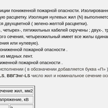
зиции пониженной пожарной опасности. Изолирован
ю расцветку. Изоляция нулевых жил (N) выполняетс
 двухцветной ( зелено-желтой расцветки).
 четырех-, пятижильных кабелей скручены ; двух-, тр
го сечения, четырехжильный имеет все жилы одина
ения или нулевую).
пониженной пожарной опасности .
из медных лент.
иженной пожарной опасности .
исполнении ( в обозначении добавляется буква «П» 
LS
,
ВВГЭнг-LS
число жил и номинальное сечение о
ечение жил, мм2
апряжение, кВ