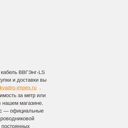
 кабель ВВГЭнг-LS
купки и доставки вы
kvadro-impex.ru
.
имость за метр или
в нашем магазине.
кс — официальные
проводниковой
я постоянных