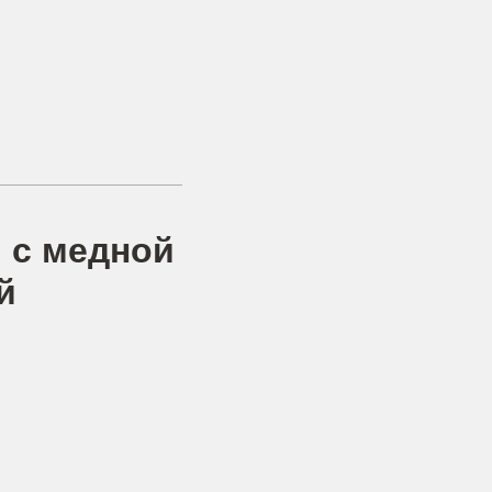
 с медной
й