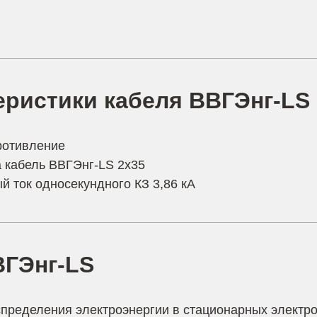
еристики кабеля ВВГЭнг-LS
ротивление
а кабель ВВГЭнг-LS 2х35
й ток односекундного КЗ 3,86 кА
ВГЭнг-LS
пределения электроэнергии в стационарных электр