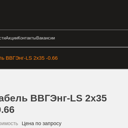
сти
Акции
Контакты
Вакансии
ль ВВГЭнг-LS 2х35 -0.66
абель ВВГЭнг-LS 2х35
0.66
оимость
Цена по запросу