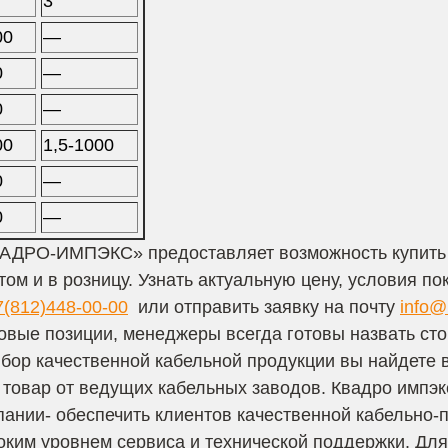
3
00
—
0
—
0
—
00
1,5-1000
0
—
0
—
АДРО-ИМПЭКС» предоставляет возможность купить
ом и в розницу. Узнать актуальную цену, условия по
7(812)448-00-00
или отправить заявку на почту
info@
овые позиции, менеджеры всегда готовы назвать сто
бор качественной кабельной продукции вы найдете 
товар от ведущих кабельных заводов. Квадро импэ
ании- обеспечить клиентов качественной кабельно-
ким уровнем сервиса и технической поддержки. Дл