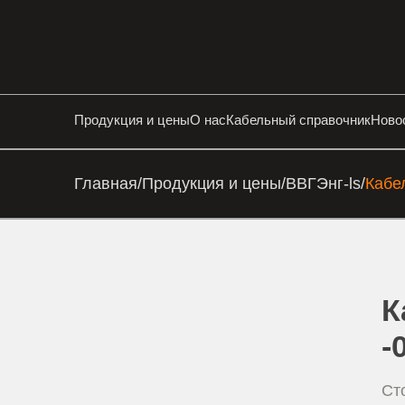
Продукция и цены
О нас
Кабельный справочник
Ново
Главная
/
Продукция и цены
/
ВВГЭнг-ls
/
Кабе
К
-
Ст