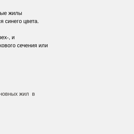
ные жилы
я синего цвета.
ех-, и
кового сечения или
)
сновных жил в