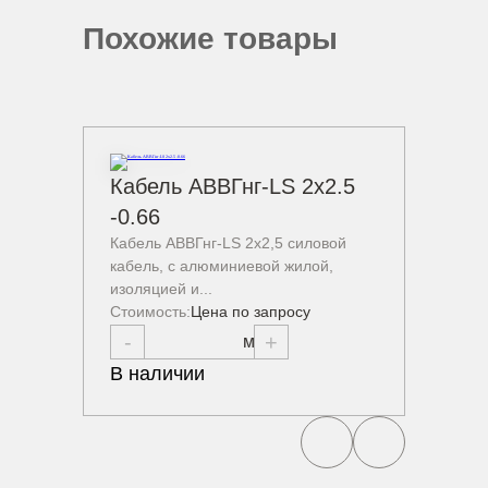
Похожие товары
Кабель АВВГнг-LS 2х2.5
Кабе
-0.66
-1
Кабель АВВГнг-LS 2х2,5 силовой
Кабель
кабель, с алюминиевой жилой,
кабель
изоляцией и...
изоляци
Стоимость:
Цена по запросу
Стоимо
-
+
-
В наличии
В нал