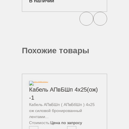
В наличии
Похожие товары
Кабель АПвБШп 4х25(ож)
Кабе
Кабель
-1
бронир
Кабель АПвБШп ( АПвБбШп ) 4х25
алюмини
ож силовой бронированный
Стоимо
лентами...
-
Стоимость:
Цена по запросу