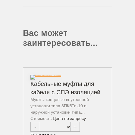
Вас может
заинтересовать...
Кабельные муфты для
Нако
Наконе
кабеля с СПЭ изоляцией
лужены
Муфты концевые внутренней
оконце
установки типа 3ПКВТп-10 и
провод
наружной установки типа…
Стоимо
Стоимость:
Цена по запросу
-
-
+
В нал