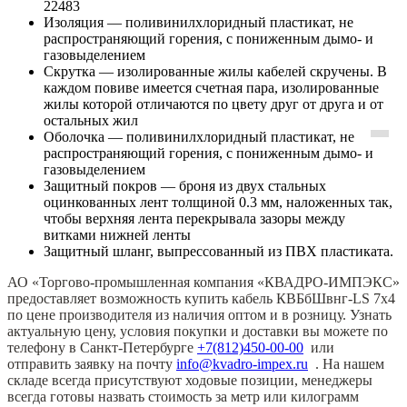
22483
Изоляция — поливинилхлоридный пластикат, не
распространяющий горения, с пониженным дымо- и
газовыделением
Скрутка — изолированные жилы кабелей скручены. В
каждом повиве имеется счетная пара, изолированные
жилы которой отличаются по цвету друг от друга и от
остальных жил
Оболочка — поливинилхлоридный пластикат, не
распространяющий горения, с пониженным дымо- и
газовыделением
Защитный покров — броня из двух стальных
оцинкованных лент толщиной 0.3 мм, наложенных так,
чтобы верхняя лента перекрывала зазоры между
витками нижней ленты
Защитный шланг, выпрессованный из ПВХ пластиката.
АО «Торгово-промышленная компания «КВАДРО-ИМПЭКС»
предоставляет возможность купить кабель КВБбШвнг-LS 7х4
по цене производителя из наличия оптом и в розницу. Узнать
актуальную цену, условия покупки и доставки вы можете по
телефону в Санкт-Петербурге
+7(812)450-00-00
или
отправить заявку на почту
info@kvadro-impex.ru
. На нашем
складе всегда присутствуют ходовые позиции, менеджеры
всегда готовы назвать стоимость за метр или килограмм