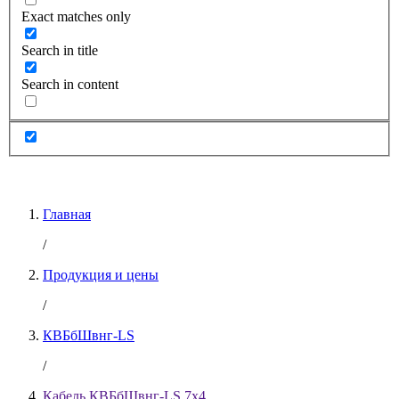
Exact matches only
Search in title
Search in content
Главная
/
Продукция и цены
/
КВБбШвнг-LS
/
Кабель КВБбШвнг-LS 7х4