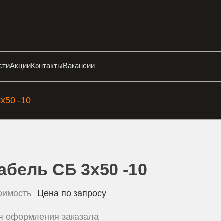
сти
Акции
Контакты
Вакансии
х50 -10
абель СБ 3х50 -10
оимость
Цена по запросу
я оформления заказала