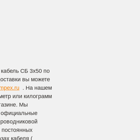
кабель СБ 3х50 по
доставки вы можете
impex.ru
. На нашем
 метр или килограмм
газине. Мы
— официальные
проводниковой
я постоянных
зах кабеля (