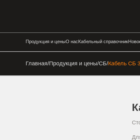
Продукция и цены
О нас
Кабельный справочник
Ново
Главная
/
Продукция и цены
/
СБ
/
Кабель СБ 3
К
Ст
Дл