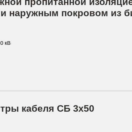
жной пропитанной изоляцие
и наружным покровом из б
0 кВ
тры кабеля СБ 3х50