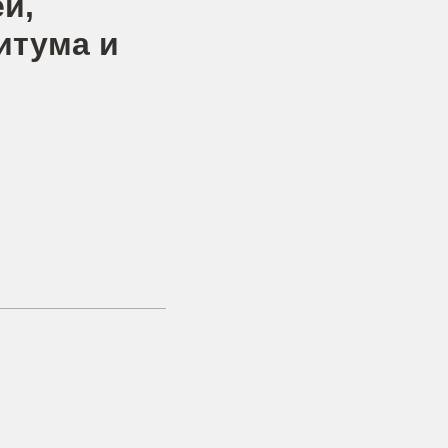
й,
итума и